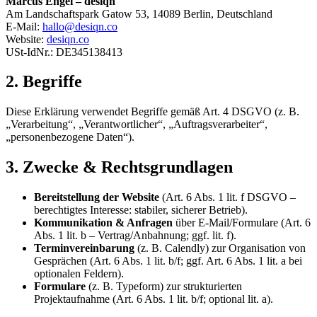
Marcus Engel – desiqn
Am Landschaftspark Gatow 53, 14089 Berlin, Deutschland
E-Mail:
hallo@desiqn.co
Website:
desiqn.co
USt-IdNr.: DE345138413
2. Begriffe
Diese Erklärung verwendet Begriffe gemäß Art. 4 DSGVO (z. B.
„Verarbeitung“, „Verantwortlicher“, „Auftragsverarbeiter“,
„personenbezogene Daten“).
3. Zwecke & Rechtsgrundlagen
Bereitstellung der Website
(Art. 6 Abs. 1 lit. f DSGVO –
berechtigtes Interesse: stabiler, sicherer Betrieb).
Kommunikation & Anfragen
über E-Mail/Formulare (Art. 6
Abs. 1 lit. b – Vertrag/Anbahnung; ggf. lit. f).
Terminvereinbarung
(z. B. Calendly) zur Organisation von
Gesprächen (Art. 6 Abs. 1 lit. b/f; ggf. Art. 6 Abs. 1 lit. a bei
optionalen Feldern).
Formulare
(z. B. Typeform) zur strukturierten
Projektaufnahme (Art. 6 Abs. 1 lit. b/f; optional lit. a).