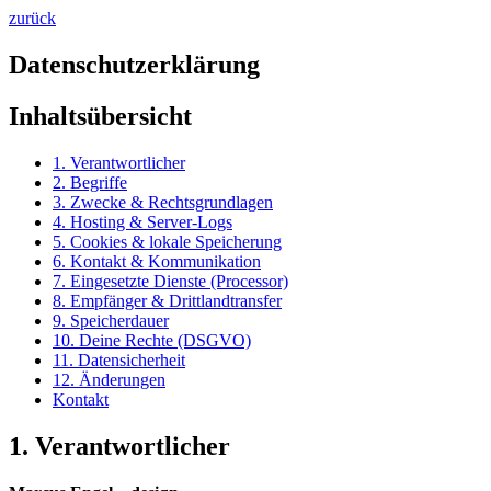
zurück
Datenschutz­erklärung
Inhaltsübersicht
1. Verantwortlicher
2. Begriffe
3. Zwecke & Rechtsgrundlagen
4. Hosting & Server-Logs
5. Cookies & lokale Speicherung
6. Kontakt & Kommunikation
7. Eingesetzte Dienste (Processor)
8. Empfänger & Drittlandtransfer
9. Speicherdauer
10. Deine Rechte (DSGVO)
11. Datensicherheit
12. Änderungen
Kontakt
1. Verantwortlicher