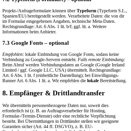
Projekt-/Anfrageformulare können über
Typeform
(Typeform S.L.,
Spanien/EU) bereitgestellt werden. Verarbeitete Daten: die von dir
im Formular eingegebenen Angaben, technische Meta-Daten.
Rechtsgrundlage: Art. 6 Abs. 1 lit. b/f; ggf. lit. a. Weitere
Informationen beim Anbieter.
7.3 Google Fonts – optional
Empfohlen:
lokale Einbindung von Google Fonts, sodass keine
Verbindung zu Google-Servern entsteht.
Falls remote Einbindung:
Beim Abruf werden Verbindungsdaten an Google (Google Ireland
Limited / ggf. Google LLC, USA) übermittelt. Rechtsgrundlage:
Art. 6 Abs. 1 lit. f (einheitliche Darstellung); bei Einwilligungs-
Banner Art. 6 Abs. 1 lit. a. Wir empfehlen die
lokale
Bereitstellung.
8. Empfänger & Drittlandtransfer
Wir übermitteln personenbezogene Daten nur, soweit dies
erforderlich ist (z. B. an Auftragsverarbeiter für Hosting,
Formular-/Termin-Dienste) oder eine rechtliche Verpflichtung
besteht. Bei Übermittlungen in Drittländer stellen wir geeignete
Garantien sicher (Art. 44 ff. DSGVO), z. B. EU-